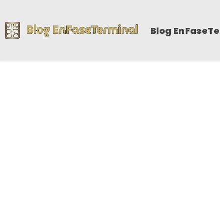
Blog EnFaseT
A