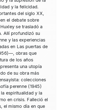
o y la supresión de la
idad y la felicidad.
rtantes del siglo XX,
 en el debate sobre
Huxley se trasladó a
. Allí profundizó su
enne y las experiencias
adas en Las puertas de
(1956)—, obras que
tura de los años
, presenta una utopía
ndo de su obra más
ensayista: colecciones
sofía perenne (1945)
a espiritualidad y la
 en crisis. Falleció el
, el mismo día en que