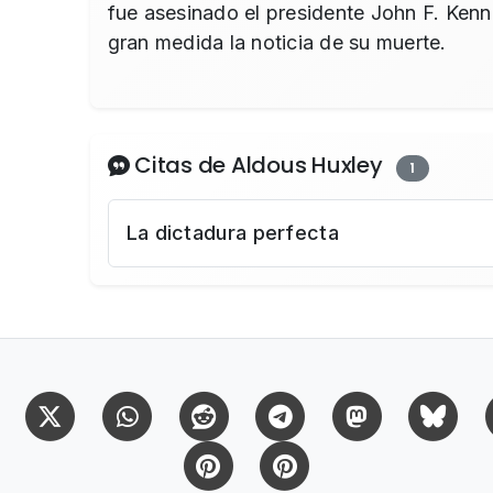
fue asesinado el presidente John F. Kenn
gran medida la noticia de su muerte.
Citas de Aldous Huxley
1
La dictadura perfecta
Facebook
X (Twitter)
Whatsapp
Reddit
Telegram
Mastodon
Bl
Pinterest
Pinterest Citas