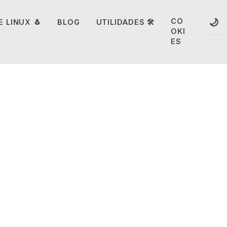
🌙
CO
 LINUX 🐧
BLOG
UTILIDADES 🛠️
OKI
ES
ey