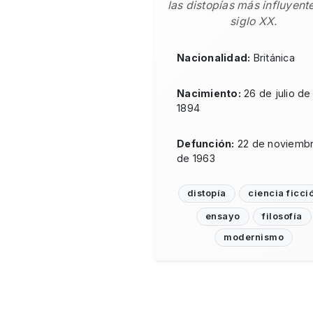
las distopías más influyent
siglo XX.
Nacionalidad:
Británica
Nacimiento:
26 de julio de
1894
Defunción:
22 de noviemb
de 1963
distopía
ciencia ficci
ensayo
filosofía
modernismo