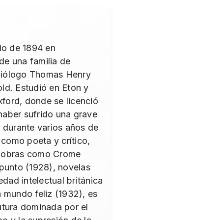
io de 1894 en
 de una familia de
l biólogo Thomas Henry
ld. Estudió en Eton y
xford, donde se licenció
 haber sufrido una grave
 durante varios años de
 como poeta y crítico,
n obras como Crome
punto (1928), novelas
edad intelectual británica
 mundo feliz (1932), es
utura dominada por el