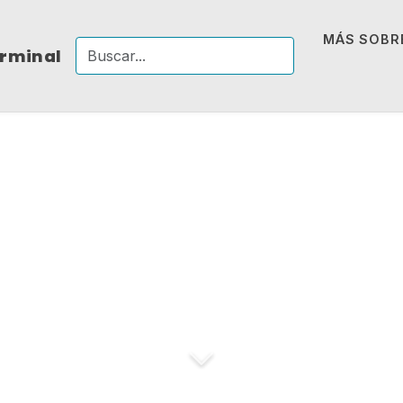
MÁS SOBRE
erminal
ldous Huxl