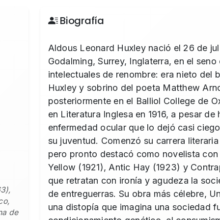
Biografía
Aldous Leonard Huxley nació el 26 de jul
Godalming, Surrey, Inglaterra, en el seno
intelectuales de renombre: era nieto de
Huxley y sobrino del poeta Matthew Arno
posteriormente en el Balliol College de O
en Literatura Inglesa en 1916, a pesar de
enfermedad ocular que lo dejó casi ciego
su juventud. Comenzó su carrera literaria
pero pronto destacó como novelista co
Yellow (1921), Antic Hay (1923) y Contra
que retratan con ironía y agudeza la soci
3),
de entreguerras. Su obra más célebre, Un
co,
una distopía que imagina una sociedad f
na de