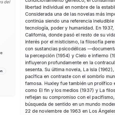
condicionamiento genético, el consumism
es del
libertad individual en nombre de la estabil
Considerada una de las novelas más impo
continúa siendo una referencia ineludible
tecnología, poder y humanidad. En 1937, 
California, donde pasó el resto de su vida
interés por el misticismo, la filosofía per
con sustancias psicodélicas —document
re
la percepción (1954) y Cielo e infierno 
influyeron profundamente en la contracul
sesenta. Su última novela, La isla (1962)
ón
pacífica en contraste con el sombrío mu
famosa. Huxley fue también un prolífico 
como El fin y los medios (1937) y La filo
reflejan su compromiso con el pacifismo, l
búsqueda de sentido en un mundo moderno
22 de noviembre de 1963 en Los Ángeles