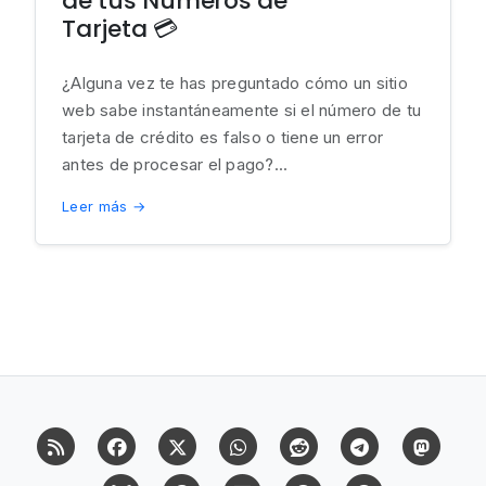
de tus Números de
Tarjeta 💳
¿Alguna vez te has preguntado cómo un sitio
web sabe instantáneamente si el número de tu
tarjeta de crédito es falso o tiene un error
antes de procesar el pago?...
Leer más →
RSS
Facebook
X (Twitter)
Whatsapp
Reddit
Telegram
Mast