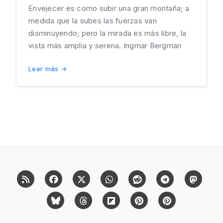
Envejecer es como subir una gran montaña; a
medida que la subes las fuerzas van
disminuyendo, pero la mirada es más libre, la
vista más amplia y serena. Ingmar Bergman
Leer más →
RSS
Facebook
X (Twitter)
Whatsapp
Reddit
Telegram
Mast
Bluesky
Threads
Flipboard
Pinterest
Pinterest Cit