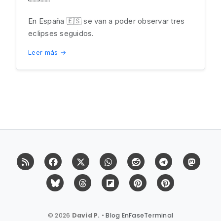
En España 🇪🇸 se van a poder observar tres
eclipses seguidos.
Leer más →
RSS
Facebook
X (Twitter)
Whatsapp
Reddit
Telegram
Mast
Bluesky
Threads
Flipboard
Pinterest
Pinterest Cit
© 2026
David P.
•
Blog EnFaseTerminal