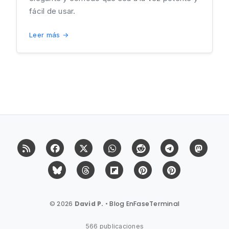
fácil de usar.
Leer más →
RSS
Facebook
X (Twitter)
Whatsapp
Reddit
Telegram
Mast
Bluesky
Threads
Flipboard
Pinterest
Pinterest Cit
© 2026
David P.
•
Blog EnFaseTerminal
566 publicaciones