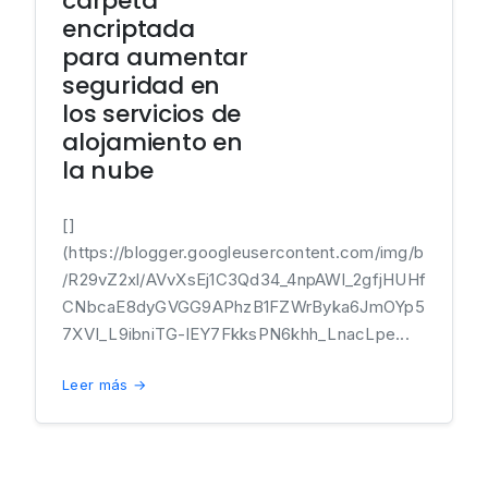
carpeta
encriptada
para aumentar
seguridad en
los servicios de
alojamiento en
la nube
[]
(https://blogger.googleusercontent.com/img/b
/R29vZ2xl/AVvXsEj1C3Qd34_4npAWl_2gfjHUHf
CNbcaE8dyGVGG9APhzB1FZWrByka6JmOYp5
7XVI_L9ibniTG-lEY7FkksPN6khh_LnacLpe...
Leer más →