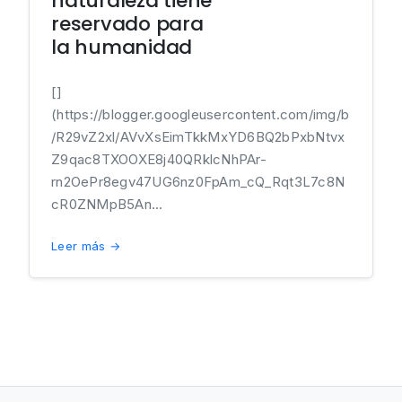
naturaleza tiene
reservado para
la humanidad
[]
(https://blogger.googleusercontent.com/img/b
/R29vZ2xl/AVvXsEimTkkMxYD6BQ2bPxbNtvx
Z9qac8TXOOXE8j40QRklcNhPAr-
rn2OePr8egv47UG6nz0FpAm_cQ_Rqt3L7c8N
cR0ZNMpB5An...
Leer más →